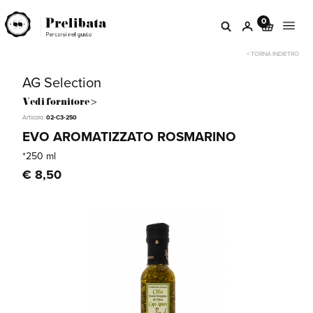
0
< TORNA INDIETRO
AG Selection
Vedi fornitore >
Articolo:
02-C3-250
EVO AROMATIZZATO ROSMARINO
*250 ml
€ 8,50