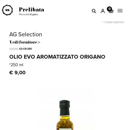
0
< TORNA INDIETRO
AG Selection
Vedi fornitore >
Articolo:
02-C8-250
OLIO EVO AROMATIZZATO ORIGANO
*250 ml
€ 9,00